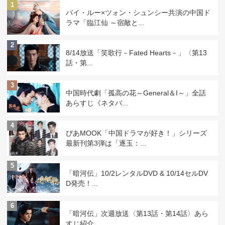
1
バイ・ルー×ツォン・シュンシー共演の中国ド
ラマ「臨江仙 ～宿敵と...
2
8/14放送「笑歌行－Fated Hearts－」〈第13
話・第...
3
中国時代劇「孤高の花～General＆I～」全話
あらすじ《ネタバ...
4
ぴあMOOK「中国ドラマが好き！」シリーズ
最新刊第3弾は「逐玉：...
5
「暗河伝」10/2レンタルDVD & 10/14セルDV
D発売！...
6
「暗河伝」次週放送〈第13話・第14話〉あら
すじ紹介