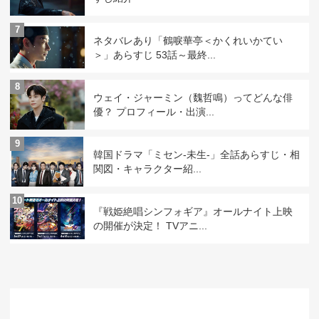
7
ネタバレあり「鶴唳華亭＜かくれいかてい
＞」あらすじ 53話～最終...
8
ウェイ・ジャーミン（魏哲鳴）ってどんな俳
優？ プロフィール・出演...
9
韓国ドラマ「ミセン-未生-」全話あらすじ・相
関図・キャラクター紹...
10
『戦姫絶唱シンフォギア』オールナイト上映
の開催が決定！ TVアニ...