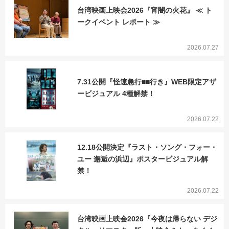
台湾映画上映会2026『宵闇の火花』 ≪ ト
ークイベント レポート ≫
2026.07.27
7.31公開『怪速急行■■行き』WEB限定アザ
ービジュアル 4種解禁！
2026.07.22
12.18公開決定『ラスト・ソング・フォー・
ユー 邂逅の浜辺』ポスタービジュアル解
禁！
2026.07.22
台湾映画上映会2026『今夜は帰らない デジ