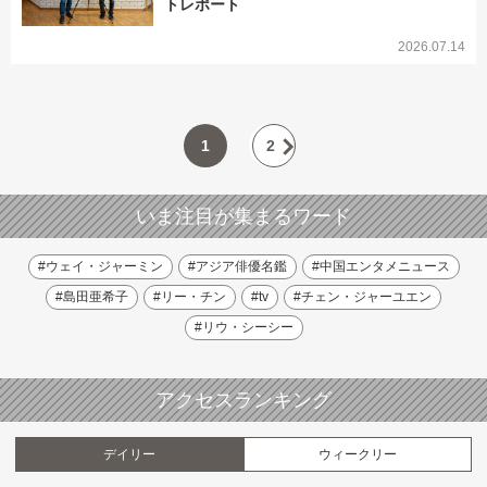
トレポート
2026.07.14
1
2
いま注目が集まるワード
#ウェイ・ジャーミン
#アジア俳優名鑑
#中国エンタメニュース
#島田亜希子
#リー・チン
#tv
#チェン・ジャーユエン
#リウ・シーシー
アクセスランキング
デイリー
ウィークリー