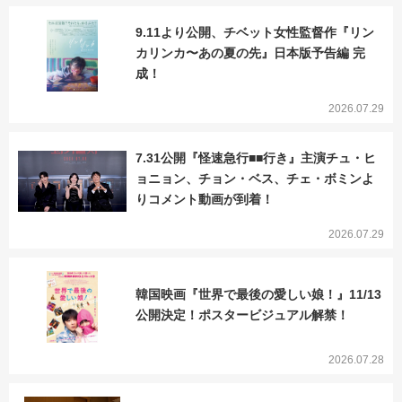
9.11より公開、チベット女性監督作『リン
カリンカ〜あの夏の先』日本版予告編 完
成！
2026.07.29
7.31公開『怪速急行■■行き』主演チュ・ヒ
ョニョン、チョン・ベス、チェ・ボミンよ
りコメント動画が到着！
2026.07.29
韓国映画『世界で最後の愛しい娘！』11/13
公開決定！ポスタービジュアル解禁！
2026.07.28