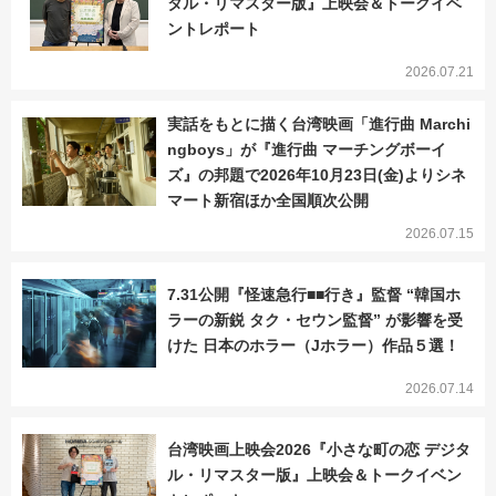
タル・リマスター版』上映会＆トークイベ
ントレポート
2026.07.21
実話をもとに描く台湾映画「進行曲 Marchi
ngboys」が『進行曲 マーチングボーイ
ズ』の邦題で2026年10月23日(金)よりシネ
マート新宿ほか全国順次公開
2026.07.15
7.31公開『怪速急行■■行き』監督 “韓国ホ
ラーの新鋭 タク・セウン監督” が影響を受
けた 日本のホラー（Jホラー）作品５選！
2026.07.14
台湾映画上映会2026『小さな町の恋 デジタ
ル・リマスター版』上映会＆トークイベン