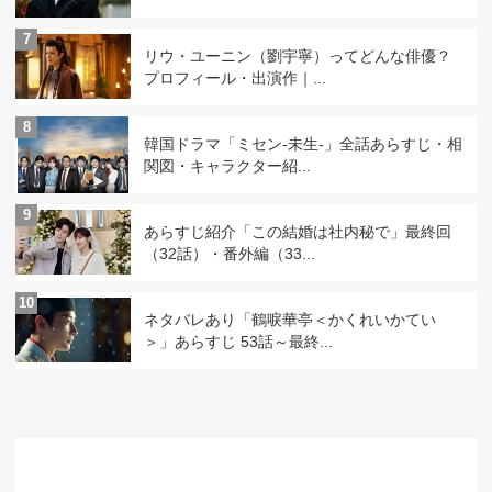
7
リウ・ユーニン（劉宇寧）ってどんな俳優？
プロフィール・出演作｜...
8
韓国ドラマ「ミセン-未生-」全話あらすじ・相
関図・キャラクター紹...
9
あらすじ紹介「この結婚は社内秘で」最終回
（32話）・番外編（33...
10
ネタバレあり「鶴唳華亭＜かくれいかてい
＞」あらすじ 53話～最終...