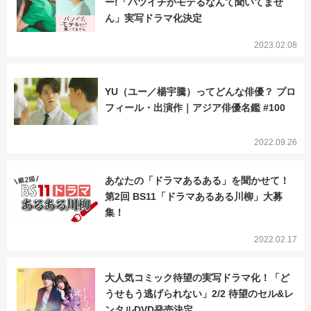
ー!「バツイチがモテるなんて聞いてませ
ん」実写ドラマ化決定
2023.02.08
YU（ユー／楊宇騰）ってどんな俳優？ プロ
フィール・出演作｜アジア俳優名鑑 #100
2022.09.26
あなたの「ドラマあるある」を聞かせて！
第2回 BS11「ドラマあるある川柳」大募
集！
2022.02.17
大人気コミック待望の実写ドラマ化！「ど
うせもう逃げられない」2/2 待望のセル&レ
ンタルDVD発売決定