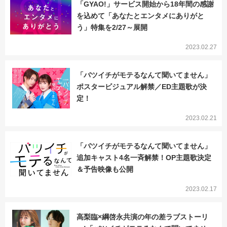
「GYAO!」サービス開始から18年間の感謝
を込めて「あなたとエンタメにありがと
う」特集を2/27～展開
2023.02.27
「バツイチがモテるなんて聞いてません」
ポスタービジュアル解禁／ED主題歌が決
定！
2023.02.21
「バツイチがモテるなんて聞いてません」
追加キャスト4名一斉解禁！OP主題歌決定
＆予告映像も公開
2023.02.17
高梨臨×綱啓永共演の年の差ラブストーリ