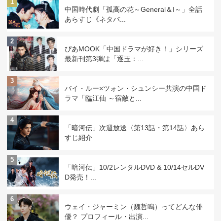
1
中国時代劇「孤高の花～General＆I～」全話
あらすじ《ネタバ...
2
ぴあMOOK「中国ドラマが好き！」シリーズ
最新刊第3弾は「逐玉：...
3
バイ・ルー×ツォン・シュンシー共演の中国ド
ラマ「臨江仙 ～宿敵と...
4
「暗河伝」次週放送〈第13話・第14話〉あら
すじ紹介
5
「暗河伝」10/2レンタルDVD & 10/14セルDV
D発売！...
6
ウェイ・ジャーミン（魏哲鳴）ってどんな俳
優？ プロフィール・出演...