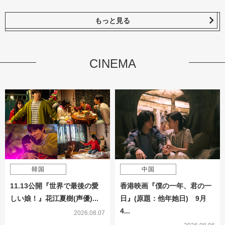
もっと見る
CINEMA
韓国
中国
11.13公開『世界で最後の愛
香港映画『僕の一年、君の一
しい娘！』花江夏樹(声優)...
日』(原題：他年她日) 9月
4...
2026.08.07