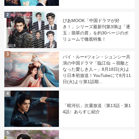
2
ぴあMOOK「中国ドラマが好
き！」シリーズ最新刊第3弾は「逐
玉：翡翠の君」を約30ページのボ
リュームで徹底特集！
3
バイ・ルー×ツォン・シュンシー共
演の中国ドラマ「臨江仙 ～宿敵と
なった愛しき人～」8月18日(火)よ
り日本初放送！YouTubeにて8月11
日(火)より第1話期...
4
「暗河伝」次週放送〈第13話・第1
4話〉あらすじ紹介
5