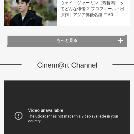
ウェイ・ジャーミン（魏哲鳴）っ
てどんな俳優？ プロフィール・出
演作｜アジア俳優名鑑 #160
もっと見る
Cinem@rt Channel