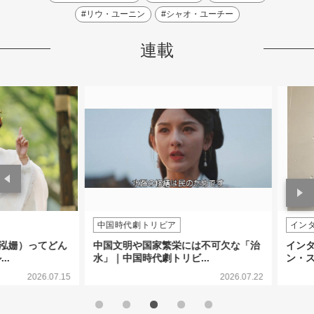
#リウ・ユーニン
#シャオ・ユーチー
連載
中国時代劇トリビア
インタビュ
）ってどん
中国文明や国家繁栄には不可欠な「治
インタビュ
水」｜中国時代劇トリビ...
ン・スンホン
2026.07.15
2026.07.22