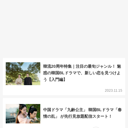
韓流20周年特集｜注目の最旬ジャンル！ 魅
惑の韓国BLドラマで、新しい恋を見つけよ
う【入門編】
2023.11.15
中国ドラマ「九齢公主」 韓国BLドラマ「春
情の乱」 が先行見放題配信スタート！