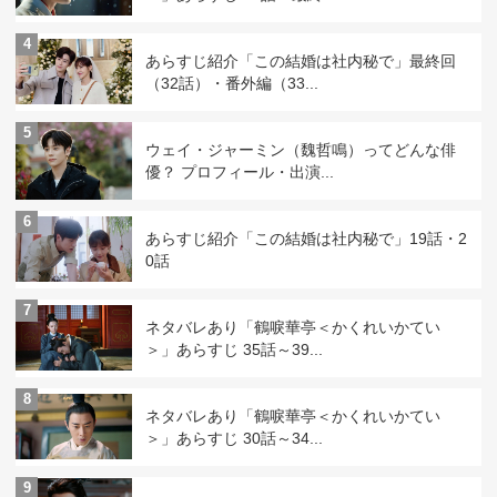
4
あらすじ紹介「この結婚は社内秘で」最終回
（32話）・番外編（33...
5
ウェイ・ジャーミン（魏哲鳴）ってどんな俳
優？ プロフィール・出演...
6
あらすじ紹介「この結婚は社内秘で」19話・2
0話
7
ネタバレあり「鶴唳華亭＜かくれいかてい
＞」あらすじ 35話～39...
8
ネタバレあり「鶴唳華亭＜かくれいかてい
＞」あらすじ 30話～34...
9