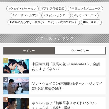
#ウェイ・ジャーミン
#アジア俳優名鑑
#中国エンタメニュース
#イーサン・ルアン
#ジャン・カンロー
#リウ・ユーニン
#来週のあらすじ（扶揺(フーヤオ)～伝説の皇后～）
#島田亜希子
アクセスランキング
デイリー
ウィークリー
1
中国時代劇「孤高の花～General＆I～」全話
あらすじ《ネタバ...
2
ソン・ウェイロン(宋威龍)＆チャオ・ジンマイ
(趙今麦)主演の超話...
3
ネタバレあり「鶴唳華亭＜かくれいかてい
＞」あらすじ 53話～最終...