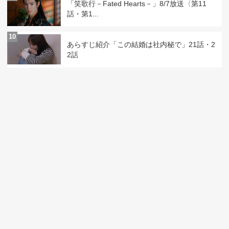
「笑歌行－Fated Hearts－」8/7放送〈第11
話・第1...
10
あらすじ紹介「この結婚は社内秘で」21話・2
2話