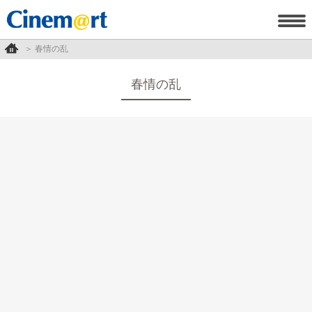
春情の乱
春情の乱