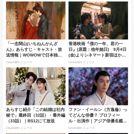
「一念関山(いちねんかんざ
香港映画『僕の一年、君の一
ん)」あらすじ・キャスト・放
日』(原題：他年她日) 9月4日
送情報｜WOWOWで日本独占
(金)よりシネマート新宿ほか全
初放送・配信
国順次公開！
Cinem@rt ニュース
Cinem@rt ニュース
あらすじ紹介「この結婚は社内
ファン・イールン（方逸倫）っ
秘で」最終回（32話）・番外編
てどんな俳優？ プロフィー
（33話）｜BS12にて放送
ル・出演作｜アジア俳優名鑑
＃153
Cinem@rt ニュース
Cinem@rt ニュース