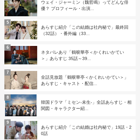
ウェイ・ジャーミン（魏哲鳴）ってどんな俳
優？ プロフィール・出演...
5
あらすじ紹介「この結婚は社内秘で」最終回
（32話）・番外編（33...
6
ネタバレあり「鶴唳華亭＜かくれいかてい
＞」あらすじ 35話～39...
7
全話見放題「鶴唳華亭＜かくれいかてい＞」
あらすじ・キャスト・配信...
8
韓国ドラマ「ミセン-未生-」全話あらすじ・相
関図・キャラクター紹...
9
あらすじ紹介「この結婚は社内秘で」19話・2
0話