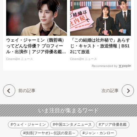
ウェイ・ジャーミン（魏哲鳴）
「この結婚は社外秘で」あらす
ってどんな俳優？ プロフィー
じ・キャスト・放送情報｜BS1
ル・出演作｜アジア俳優名鑑 #
2にて放送
160
Cinem@rt ニュース
Cinem@rt ニュース
Recommended by
前の記事
次の記事
いま注目が集まるワード
#ウェイ・ジャーミン
#中国エンタメニュース
#アジア俳優名鑑
#扶揺(フーヤオ)～伝説の皇后～
#ジャン・カンロー