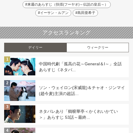
#来週のあらすじ（扶揺(フーヤオ)～伝説の皇后～）
#イーサン・ルアン
#島田亜希子
アクセスランキング
デイリー
ウィークリー
1
中国時代劇「孤高の花～General＆I～」全話
あらすじ《ネタバ...
2
ソン・ウェイロン(宋威龍)＆チャオ・ジンマイ
(趙今麦)主演の超話...
3
ネタバレあり「鶴唳華亭＜かくれいかてい
＞」あらすじ 53話～最終...
4