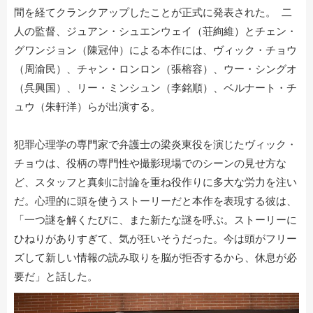
間を経てクランクアップしたことが正式に発表された。 二
人の監督、ジュアン・シュエンウェイ（荘絢維）とチェン・
グワンジョン（陳冠仲）による本作には、ヴィック・チョウ
（周渝民）、チャン・ロンロン（張榕容）、ウー・シングオ
（呉興国）、リー・ミンシュン（李銘順）、ベルナート・チ
ュウ（朱軒洋）らが出演する。
犯罪心理学の専門家で弁護士の梁炎東役を演じたヴィック・
チョウは、役柄の専門性や撮影現場でのシーンの見せ方な
ど、スタッフと真剣に討論を重ね役作りに多大な労力を注い
だ。心理的に頭を使うストーリーだと本作を表現する彼は、
「一つ謎を解くたびに、また新たな謎を呼ぶ。ストーリーに
ひねりがありすぎて、気が狂いそうだった。今は頭がフリー
ズして新しい情報の読み取りを脳が拒否するから、休息が必
要だ」と話した。