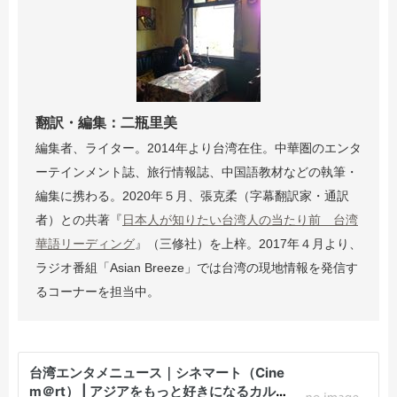
翻訳・編集：二瓶里美
編集者、ライター。2014年より台湾在住。中華圏のエンタ
ーテインメント誌、旅行情報誌、中国語教材などの執筆・
編集に携わる。2020年５月、張克柔（字幕翻訳家・通訳
者）との共著『
日本人が知りたい台湾人の当たり前 台湾
華語リーディング
』（三修社）を上梓。2017年４月より、
ラジオ番組「Asian Breeze」では台湾の現地情報を発信す
るコーナーを担当中。