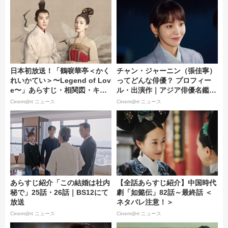
日本初放送！「鶴唳華亭＜かく
チャン・ジャーニン（張佳寧）
れいかてい＞〜Legend of Lov
ってどんな俳優？ プロフィー
e〜」あらすじ・相関図・キャ
ル・出演作｜アジア俳優名鑑 #
スト・みどころ解説｜チャンネ
179
Cinem@rt ニュース
Cinem@rt ニュース
ル銀河にて10/18スタート
あらすじ紹介「この結婚は社内
【全話あらすじ紹介】中国時代
秘で」25話・26話｜BS12にて
劇「如懿伝」82話～最終話 ＜
放送
ネタバレ注意！＞
Cinem@rt ニュース
Cinem@rt ニュース