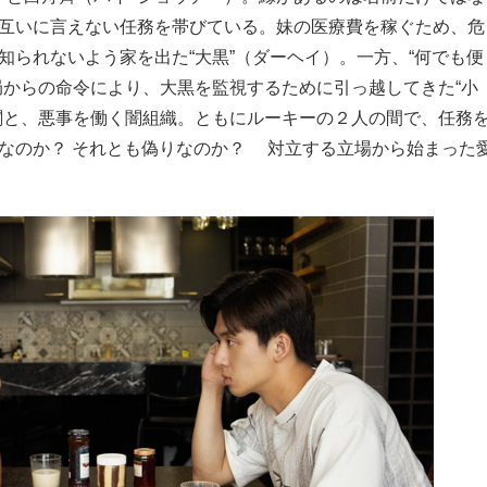
互いに言えない任務を帯びている。妹の医療費を稼ぐため、危
知られないよう家を出た“大黒”（ダーヘイ）。一方、“何でも便
局からの命令により、大黒を監視するために引っ越してきた“小
関と、悪事を働く闇組織。ともにルーキーの２人の間で、任務
なのか？ それとも偽りなのか？ 対立する立場から始まった