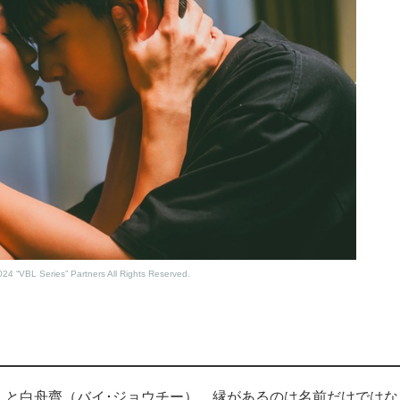
24 “VBL Series” Partners All Rights Reserved.
）と白舟齊（バイ･ジョウチー）。縁があるのは名前だけではな