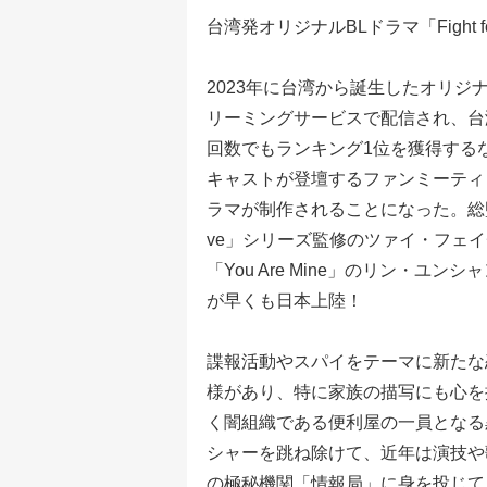
台湾発オリジナルBLドラマ「Fight fo
2023年に台湾から誕生したオリジナ
リーミングサービスで配信され、台
回数でもランキング1位を獲得する
キャストが登壇するファンミーティ
ラマが制作されることになった。総監修
ve」シリーズ監修のツァイ・フェ
「You Are Mine」のリン・ユン
が早くも日本上陸！
諜報活動やスパイをテーマに新たな
様があり、特に家族の描写にも心を
く闇組織である便利屋の一員となる
シャーを跳ね除けて、近年は演技や
の極秘機関「情報局」に身を投じて