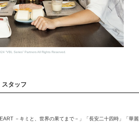
24 “VBL Series” Partners All Rights Reserved.
ト・スタッフ
 HEART －キミと、世界の果てまで－」「長安二十四時」「華麗