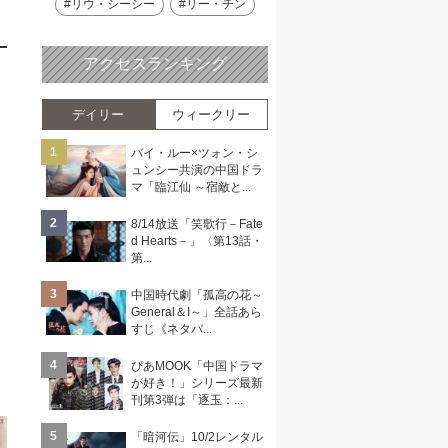
#リウ・シーシー
#リー・チン
アクセスランキング
デイリー
ウィークリー
1
バイ・ルー×ツォン・シ
ュンシー共演の中国ドラ
マ「臨江仙 ～宿敵と...
2
8/14放送「笑歌行－Fate
d Hearts－」〈第13話・
第...
3
中国時代劇「孤高の花～
General＆I～」全話あら
すじ《ネタバ...
4
ぴあMOOK「中国ドラマ
が好き！」シリーズ最新
刊第3弾は「逐玉：...
5
「暗河伝」10/2レンタル