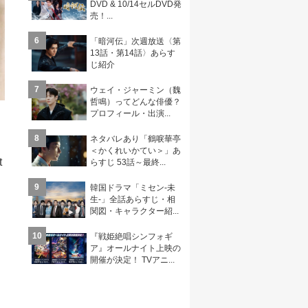
DVD & 10/14セルDVD発
売！...
6
「暗河伝」次週放送〈第
13話・第14話〉あらす
じ紹介
7
ウェイ・ジャーミン（魏
哲鳴）ってどんな俳優？
プロフィール・出演...
8
ネタバレあり「鶴唳華亭
＜かくれいかてい＞」あ
t
らすじ 53話～最終...
9
韓国ドラマ「ミセン-未
生-」全話あらすじ・相
関図・キャラクター紹...
10
『戦姫絶唱シンフォギ
ア』オールナイト上映の
開催が決定！ TVアニ...