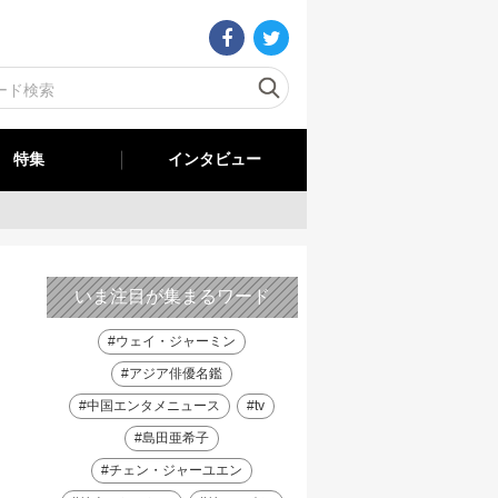
特集
インタビュー
いま注目が集まるワード
#ウェイ・ジャーミン
#アジア俳優名鑑
#中国エンタメニュース
#tv
#島田亜希子
#チェン・ジャーユエン