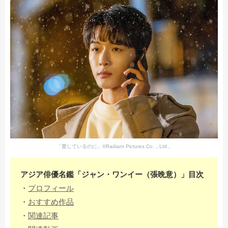
「愛しているのに」©Radiant Pictures Co.，Ltd，
アジア俳優名鑑「ジャン・ワンイー（張晩意）」目次
・
プロフィール
・
おすすめ作品
・
関連記事