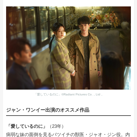
「愛しているのに」©Radiant Pictures Co.，Ltd，
ジャン・ワンイー出演のオススメ作品
「愛しているのに」
（23年）
病弱な妹の面倒を見るバツイチの獣医・ジャオ・ジン役。内