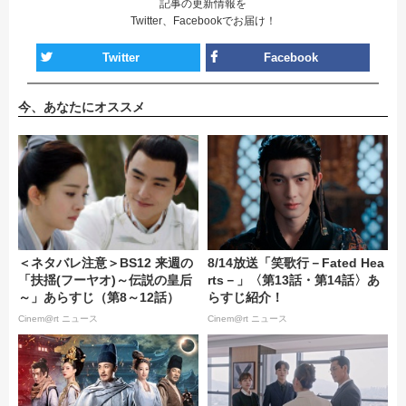
記事の更新情報を
Twitter、Facebookでお届け！
Twitter
Facebook
今、あなたにオススメ
＜ネタバレ注意＞BS12 来週の
8/14放送「笑歌行－Fated Hea
「扶揺(フーヤオ)～伝説の皇后
rts－」〈第13話・第14話〉あ
～」あらすじ（第8～12話）
らすじ紹介！
Cinem@rt ニュース
Cinem@rt ニュース