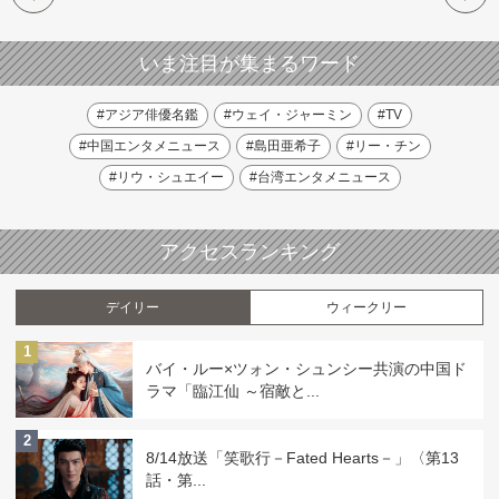
いま注目が集まるワード
#アジア俳優名鑑
#ウェイ・ジャーミン
#TV
#中国エンタメニュース
#島田亜希子
#リー・チン
#リウ・シュエイー
#台湾エンタメニュース
アクセスランキング
デイリー
ウィークリー
1
バイ・ルー×ツォン・シュンシー共演の中国ド
ラマ「臨江仙 ～宿敵と...
2
8/14放送「笑歌行－Fated Hearts－」〈第13
話・第...