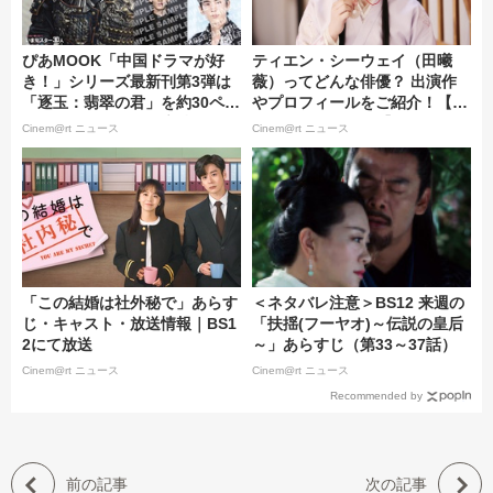
ぴあMOOK「中国ドラマが好
ティエン・シーウェイ（田曦
き！」シリーズ最新刊第3弾は
薇）ってどんな俳優？ 出演作
「逐玉：翡翠の君」を約30ペー
やプロフィールをご紹介！【ア
ジのボリュームで徹底特集！
ジア俳優名鑑 #118】
Cinem@rt ニュース
Cinem@rt ニュース
「この結婚は社外秘で」あらす
＜ネタバレ注意＞BS12 来週の
じ・キャスト・放送情報｜BS1
「扶揺(フーヤオ)～伝説の皇后
2にて放送
～」あらすじ（第33～37話）
Cinem@rt ニュース
Cinem@rt ニュース
Recommended by
前の記事
次の記事