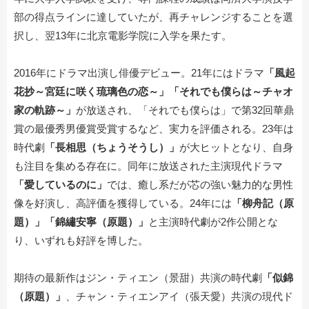
部の得点ラインに達していたが、再チャレンジすることを選
択し、翌13年に北京電影学院に入学を果たす。
2016年にドラマ出演し俳優デビュー。21年にはドラマ
「風起
花抄～宮廷に咲く琉璃色の恋～」「それでも僕らは～チャオ
家の軌跡～」
が放送され、「それでも僕らは」で第32回華鼎
賞の最優秀男優賞受賞するなど、実力を評価される。23年は
時代劇
「長相思（ちょうそうし）」
が大ヒットとなり、自身
も注目を集める存在に。同年に放送された主演現代ドラマ
「愛しているのに」
では、癒し系だが芯の強い魅力的な男性
像を好演し、高評価を獲得している。24年には
「柳舟記（原
題）」「錦繡安寧（原題）」
と主演時代劇が2作公開とな
り、いずれも好評を博した。
期待の最新作はジン・ティエン（景甜）共演の時代劇
「似錦
（原題）」
、チャン・ティエンアイ（張天愛）共演の現代ド