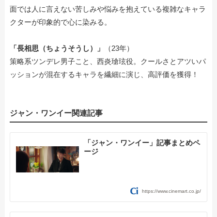
面では人に言えない苦しみや悩みを抱えている複雑なキャラ
クターが印象的で心に染みる。
「長相思（ちょうそうし）」
（23年）
策略系ツンデレ男子こと、西炎瑲玹役。クールさとアツいパ
ッションが混在するキャラを繊細に演じ、高評価を獲得！
ジャン・ワンイー関連記事
「ジャン・ワンイー」記事まとめペ
ージ
https://www.cinemart.co.jp/