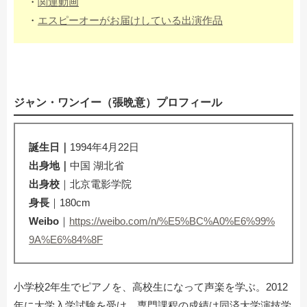
・
関連動画
・
エスピーオーがお届けしている出演作品
ジャン・ワンイー（張晩意）プロフィール
誕生日｜
1994年4月22日
出身地
｜
中国 湖北省
出身校
｜北京電影学院
身長
｜180cm
Weibo
｜
https://weibo.com/n/%E5%BC%A0%E6%99%
9A%E6%84%8F
小学校2年生でピアノを、高校生になって声楽を学ぶ。2012
年に大学入学試験を受け、専門課程の成績は同済大学演技学