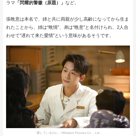
ラマ
「閃耀的警徽（原題）」
など。
張晩意は本名で、姉と共に両親が少し高齢になってから生ま
れたことから、姉は“晩情”、弟は“晩意”と名付けられ、2人合
わせて“遅れて来た愛情”という意味があるそうです。
「愛しているのに」©Radiant Pictures Co.，Ltd，