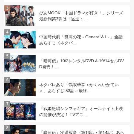
3
ぴあMOOK「中国ドラマが好き！」シリーズ
最新刊第3弾は「逐玉：...
4
中国時代劇「孤高の花～General＆I～」全話
あらすじ《ネタバ...
5
「暗河伝」10/2レンタルDVD & 10/14セルDV
D発売！...
6
ネタバレあり「鶴唳華亭＜かくれいかてい
＞」あらすじ 53話～最終...
7
『戦姫絶唱シンフォギア』オールナイト上映
の開催が決定！ TVアニ...
8
「暗河伝」次週放送〈第13話・第14話〉あら