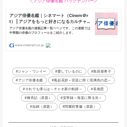
＼アジア俳優名鑑 バックナンバー／
#ジャン・ワンイー
#愛しているのに
#島田亜希子
#アジア俳優名鑑
#風起花抄～宮廷に咲く琉璃色の恋～
#それでも僕らは～チャオ家の軌跡～
#長相思
#柳舟記（原題）
#安寧録～海棠に降る光～
#似錦（原題）
#閃耀的警徽（原題）