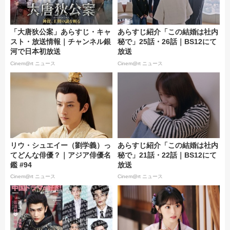
「大唐狄公案」あらすじ・キャ
あらすじ紹介「この結婚は社内
スト・放送情報｜チャンネル銀
秘で」25話・26話｜BS12にて
河で日本初放送
放送
Cinem@rt ニュース
Cinem@rt ニュース
リウ・シュエイー（劉学義）っ
あらすじ紹介「この結婚は社内
てどんな俳優？｜アジア俳優名
秘で」21話・22話｜BS12にて
鑑 #94
放送
Cinem@rt ニュース
Cinem@rt ニュース