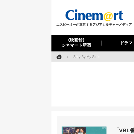
エスピーオーが運営するアジアカルチャーメディア
《映画館》
ドラマ
シネマート新宿
Stay By My Side
「VBL