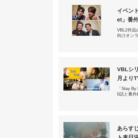
イベントレ
et」番
VBL2作
向けオン
VBLシ
月よりT
「Stay By
0話と番外
あらすじ紹
ト来日