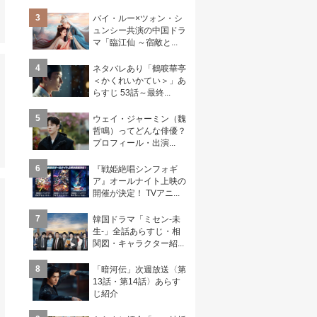
3
バイ・ルー×ツォン・シ
ュンシー共演の中国ドラ
マ「臨江仙 ～宿敵と...
4
ネタバレあり「鶴唳華亭
＜かくれいかてい＞」あ
らすじ 53話～最終...
5
ウェイ・ジャーミン（魏
哲鳴）ってどんな俳優？
プロフィール・出演...
6
『戦姫絶唱シンフォギ
ア』オールナイト上映の
開催が決定！ TVアニ...
7
韓国ドラマ「ミセン-未
生-」全話あらすじ・相
関図・キャラクター紹...
8
「暗河伝」次週放送〈第
13話・第14話〉あらす
じ紹介