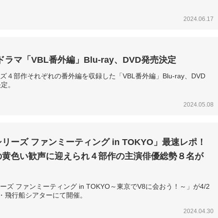
2024.06.17
ドラマ「VBL番外編」Blu-ray、DVD発売決定
ーズ４部作それぞれの番外編を収録した「VBL番外編」Blu-ray、DVD
決定。
2024.05.08
シリーズ ファンミーティング in TOKYO」最速レポ！
の黄色い歓声に迎えられ４部作の主演俳優総勢８名が
リーズ ファンミーティング in TOKYO～東京でV8に会おう！～」が4/2
京・飛行船シアターにて開催。
2024.04.30