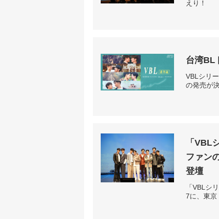
えり！
台湾BL
VBLシリ
の発売が
「VBL
ファン
登壇
「VBLシ
7に、東