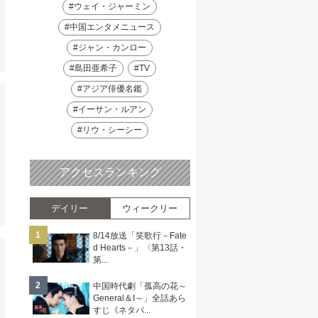
#ウェイ・ジャーミン
#中国エンタメニュース
#ジャン・カンロー
#島田亜希子
#TV
#アジア俳優名鑑
#イーサン・ルアン
#リウ・シーシー
アクセスランキング
デイリー
ウィークリー
1
8/14放送「笑歌行－Fate
d Hearts－」〈第13話・
第...
2
中国時代劇「孤高の花～
General＆I～」全話あら
すじ《ネタバ...