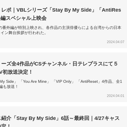
ポ｜VBLシリーズ「Stay By My Side」「AntiRes
外編スペシャル上映会
品の番外編が特別上映され、各作品の主演俳優らによる台湾からの日本
ライン舞台挨拶が行われた。
2024.04.07
リーズ全4作品がCSチャンネル・日テレプラスにて５
V初放送決定！
 My Side」 「You Are Mine」 「VIP Only」 「AntiReset」4作品、全1
編も放送！
2024.04.01
介「Stay By My Side」6話～最終回｜4/27キャス
決定！