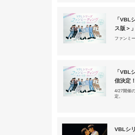
「VBL
ス版＞」
ファンミ
「VBL
信決定
4/27開
定。
VBLシ