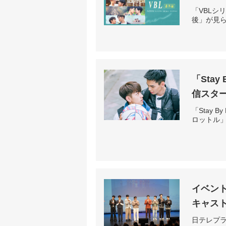
「VBLシ
後」が見
「Sta
信スタ
「Stay
ロットル
イベント
キャス
日テレプラ