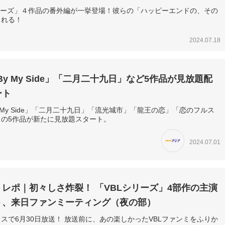
リーズ」４作品の番外編が一挙登場！彼らの「ハッピーエンドの、その
られる！
2024.07.18
y By My Side」「二月二十九日」など5作品が見放題配
ート
 By My Side」「二月二十九日」「流光城市」「龍王の恋」「恋のフルス
」の5作品が新たに見放題スタート。
2024.07.01
レポ｜初々しさ炸裂！ 「VBLシリーズ」4部作の主演
ト、来日ファンミーティング（夜の部）
スで6月30日放送！ 放送前に、あの楽しかったVBLファンミをふりか