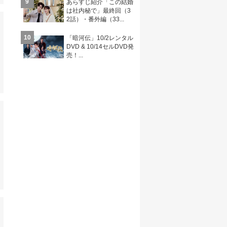
9
あらすじ紹介「この結婚
は社内秘で」最終回（3
2話）・番外編（33...
10
「暗河伝」10/2レンタル
DVD & 10/14セルDVD発
売！...