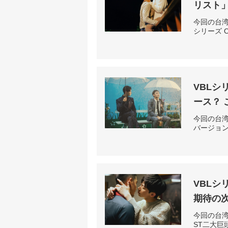
リスト
今回の台湾
シリーズ 
VBLシ
ース？
今回の台湾
バージョ
VBLシ
期待の
今回の台湾
ST二大巨