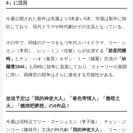
4」に注目
今週公開された新作は先週より3本多い5本。市場は新作に熱
狂しており、現代ドラマや時代劇がその主流となっている。
その中で、同様のテーマをもつ年代スパイドラマ、リー・シ
エン（李現）、レン・ミン（任敏）らが出演する
「群星閃耀
時」
とチン・ハオ（秦昊）＆ヤン・ミー（楊冪）共演の
「哈
爾濱1944」
も同時に競争に直面しており、ストーリーの展開
に伴い、両陣営の競争はさらに激化する可能性がある。
放送予定は「我的神使大人」「春色寄情人」「微暗之
火」「燃焼吧夢想」の4作品！
今週は現時点でリー・ズーシュエン（李子璇）、チェン・ジ
ンコー（陳靖可）主演の時代劇
「我的神使大人」
、リー・シ