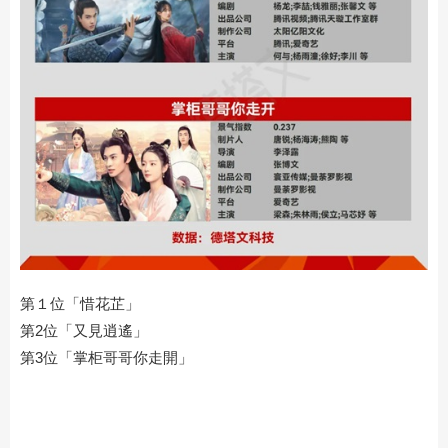
第１位「惜花芷」
第2位「又見逍遙」
第3位「掌柜哥哥你走開」