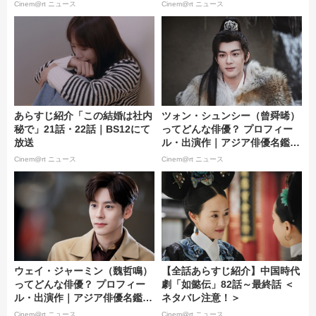
話）
Cinem@rt ニュース
Cinem@rt ニュース
あらすじ紹介「この結婚は社内
ツォン・シュンシー（曾舜晞）
秘で」21話・22話｜BS12にて
ってどんな俳優？ プロフィー
放送
ル・出演作｜アジア俳優名鑑 #
183
Cinem@rt ニュース
Cinem@rt ニュース
ウェイ・ジャーミン（魏哲鳴）
【全話あらすじ紹介】中国時代
ってどんな俳優？ プロフィー
劇「如懿伝」82話～最終話 ＜
ル・出演作｜アジア俳優名鑑 #
ネタバレ注意！＞
160
Cinem@rt ニュース
Cinem@rt ニュース