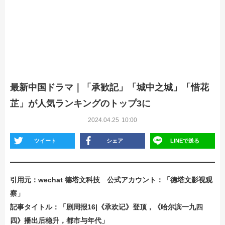
最新中国ドラマ｜「承歓記」「城中之城」「惜花
芷」が人気ランキングのトップ3に
2024.04.25
10:00
ツイート
シェア
LINEで送る
引用元：wechat 德塔文科技 公式アカウント：「德塔文影视观
察」
記事タイトル：「剧周报16|《承欢记》登顶，《哈尔滨一九四
四》播出后稳升，都市与年代」