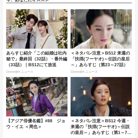
あらすじ紹介「この結婚は社内
＜ネタバレ注意＞BS12 来週の
秘で」最終回（32話）・番外編
「扶揺(フーヤオ)～伝説の皇后
（33話）｜BS12にて放送
～」あらすじ（第23～27話）
Cinem@rt ニュース
Cinem@rt ニュース
【アジア俳優名鑑】#88 ジョ
＜ネタバレ注意＞BS12 今週・
ウ・イエ ＜周也＞
来週の「扶揺(フーヤオ)～伝説
の皇后～」あらすじ（第1～7