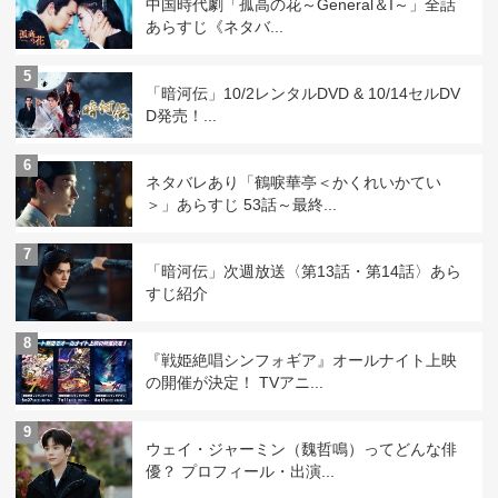
中国時代劇「孤高の花～General＆I～」全話
あらすじ《ネタバ...
5
「暗河伝」10/2レンタルDVD & 10/14セルDV
D発売！...
6
ネタバレあり「鶴唳華亭＜かくれいかてい
＞」あらすじ 53話～最終...
7
「暗河伝」次週放送〈第13話・第14話〉あら
すじ紹介
8
『戦姫絶唱シンフォギア』オールナイト上映
の開催が決定！ TVアニ...
9
ウェイ・ジャーミン（魏哲鳴）ってどんな俳
優？ プロフィール・出演...