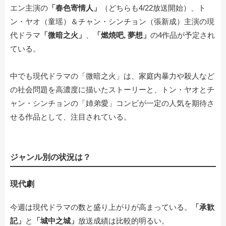
エン主演の
「春色寄情人」
（どちらも4/22放送開始）、ト
ン・ヤオ（童瑶）＆チャン・シンチョン（張新成）主演の現
代ドラマ
「微暗之火」
、
「燃焼吧, 夢想」
の4作品が予定され
ている。
中でも現代ドラマの「微暗之火」は、家庭内暴力や殺人など
の社会問題を高濃度に描いたストーリーと、トン・ヤオとチ
ャン・シンチョンの「姉弟愛」コンビが一定の人気を期待さ
せる作品として、注目されている。
ジャンル別の状況は？
現代劇
今週は現代ドラマの数と盛り上がりが高まっている。
「承歓
記」
と
「城中之城」
放送成績は比較的明るい。