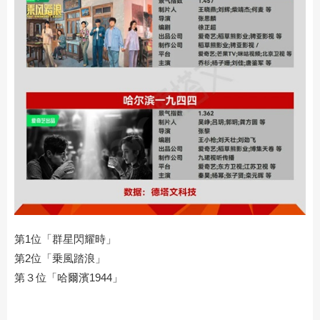
第1位「群星閃耀時」
第2位「乗風踏浪」
第３位「哈爾濱1944」