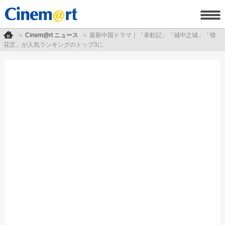
Cinem@rt ニュース
最新中国ドラマ｜「承歓記」「城中之城」「惜
花芷」が人気ランキングのトップ3に