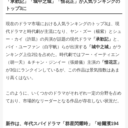
「承歓記」「城中之城」「惜花芷」が人気ランキングの
トップ3に
現在のドラマ市場における人気ランキングのトップ3は、現
代ドラマと時代劇が主流になり、ヤン・ズー（楊紫）とシュ
ー・カイ（許凱）の共演が話題の現代ドラマ
「承歓記」
と、
バイ・ユーファン（白宇帆）らが出演する
「城中之城」
がラ
ンキング上位2位を占めた。時代劇ではフー・イーティエン
（胡一天）＆チャン・ジンイー（張婧儀）主演の
「惜花芷」
が3位にランクインしているが、この作品は景気指数はあま
り高くはない。
このように、いくつかのドラマがそれぞれ一定の分野を占め
ており、市場的なリーダーとなる作品が存在しない状況だ。
新作は、年代スパイドラマ「群星閃耀時」「哈爾濱194