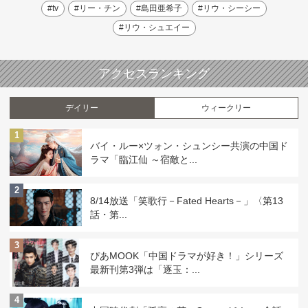
#tv
#リー・チン
#島田亜希子
#リウ・シーシー
#リウ・シュエイー
アクセスランキング
デイリー
ウィークリー
1
バイ・ルー×ツォン・シュンシー共演の中国ド
ラマ「臨江仙 ～宿敵と...
2
8/14放送「笑歌行－Fated Hearts－」〈第13
話・第...
3
ぴあMOOK「中国ドラマが好き！」シリーズ
最新刊第3弾は「逐玉：...
4