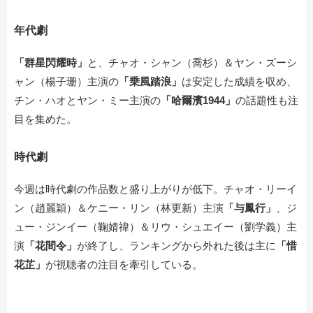
年代劇
「群星閃耀時」
と、チャオ・シャン（喬杉）＆ヤン・ズーシ
ャン（楊子珊）主演の
「乗風踏浪」
は安定した成績を収め、
チン・ハオとヤン・ミー主演の
「哈爾濱1944」
の話題性も注
目を集めた。
時代劇
今週は時代劇の作品数と盛り上がりが低下。チャオ・リーイ
ン（趙麗穎）＆ケニー・リン（林更新）主演
「与鳳行」
、ジ
ュー・ジンイー（鞠婧禕）＆リウ・シュエイー（劉学義）主
演
「花間令」
が終了し、ランキングから外れた後は主に
「惜
花芷」
が視聴者の注目を牽引している。