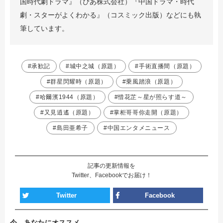
国時代劇ドラマ』（ぴあ株式会社）『中国ドラマ・時代
劇・スターがよくわかる』（コスミック出版）などにも執
筆しています。
#承歓記
#城中之城（原題）
#手術直播間（原題）
#群星閃耀時（原題）
#乗風踏浪（原題）
#哈爾濱1944（原題）
#惜花芷～星が照らす道～
#又見逍遙（原題）
#掌柜哥哥你走開（原題）
#島田亜希子
#中国エンタメニュース
記事の更新情報を
Twitter、Facebookでお届け！
Twitter
Facebook
今、あなたにオススメ