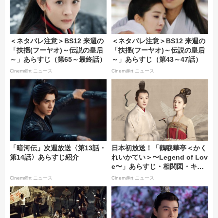
＜ネタバレ注意＞BS12 来週の
＜ネタバレ注意＞BS12 来週の
「扶揺(フーヤオ)～伝説の皇后
「扶揺(フーヤオ)～伝説の皇后
～」あらすじ（第65～最終話）
～」あらすじ（第43～47話）
Cinem@rt ニュース
Cinem@rt ニュース
「暗河伝」次週放送〈第13話・
日本初放送！「鶴唳華亭＜かく
第14話〉あらすじ紹介
れいかてい＞〜Legend of Lov
e〜」あらすじ・相関図・キャ
スト・みどころ解説｜チャンネ
Cinem@rt ニュース
Cinem@rt ニュース
ル銀河にて10/18スタート