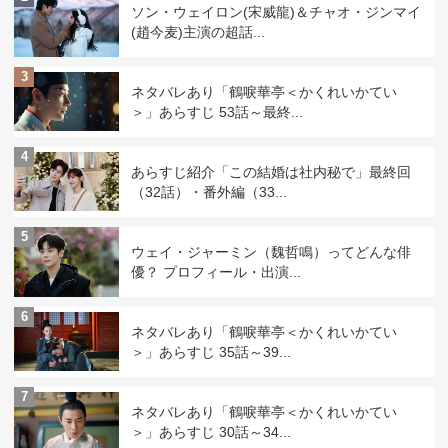
ソン・ウェイロン(宋威龍)＆チャオ・ジンマイ
(趙今麦)主演の超話...
3
ネタバレあり「鶴唳華亭＜かくれいかてい
＞」あらすじ 53話～最終...
4
あらすじ紹介「この結婚は社内秘で」最終回
（32話）・番外編（33...
5
ウェイ・ジャーミン（魏哲鳴）ってどんな俳
優？ プロフィール・出演...
6
ネタバレあり「鶴唳華亭＜かくれいかてい
＞」あらすじ 35話～39...
7
ネタバレあり「鶴唳華亭＜かくれいかてい
＞」あらすじ 30話～34...