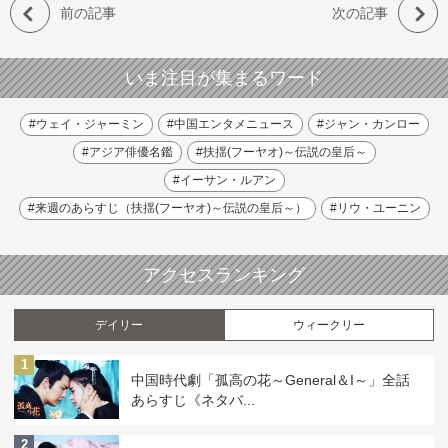
前の記事
次の記事
いま注目が集まるワード
#ウェイ・ジャーミン
#中国エンタメニュース
#ジャン・カンロー
#アジア俳優名鑑
#扶揺(フーヤオ)～伝説の皇后～
#イーサン・ルアン
#来週のあらすじ（扶揺(フーヤオ)～伝説の皇后～）
#リウ・ユーニン
アクセスランキング
デイリー
ウィークリー
1
中国時代劇「孤高の花～General＆I～」全話
あらすじ《ネタバ...
2