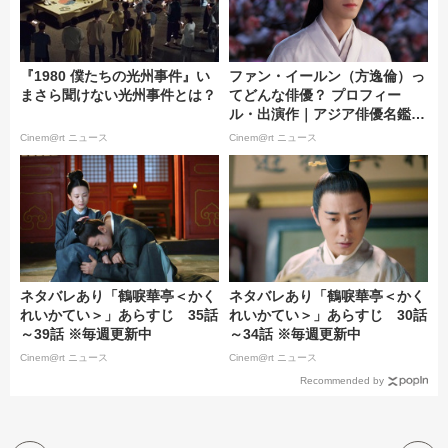
『1980 僕たちの光州事件』い
ファン・イールン（方逸倫）っ
まさら聞けない光州事件とは？
てどんな俳優？ プロフィー
ル・出演作｜アジア俳優名鑑
＃153
Cinem@rt ニュース
Cinem@rt ニュース
ネタバレあり「鶴唳華亭＜かく
ネタバレあり「鶴唳華亭＜かく
れいかてい＞」あらすじ 35話
れいかてい＞」あらすじ 30話
～39話 ※毎週更新中
～34話 ※毎週更新中
Cinem@rt ニュース
Cinem@rt ニュース
Recommended by