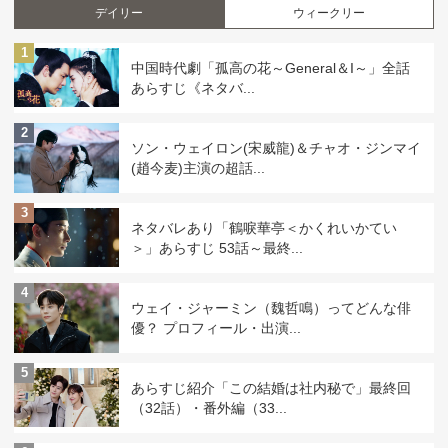
デイリー
ウィークリー
1
中国時代劇「孤高の花～General＆I～」全話
あらすじ《ネタバ...
2
ソン・ウェイロン(宋威龍)＆チャオ・ジンマイ
(趙今麦)主演の超話...
3
ネタバレあり「鶴唳華亭＜かくれいかてい
＞」あらすじ 53話～最終...
4
ウェイ・ジャーミン（魏哲鳴）ってどんな俳
優？ プロフィール・出演...
5
あらすじ紹介「この結婚は社内秘で」最終回
（32話）・番外編（33...