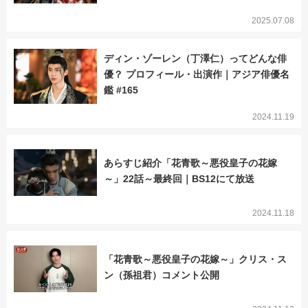
2025.07.08
ディン・ゾーレン（丁澤仁）ってどんな俳
優？ プロフィール・出演作｜アジア俳優名
鑑 #165
2024.11.19
あらすじ紹介「花青歌～悪役皇子の花嫁
～」22話～最終回｜BS12にて放送
2024.11.18
「花青歌～悪役皇子の花嫁～」クリス・ス
ン（孫祖君）コメント公開