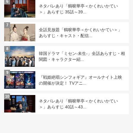
6
ネタバレあり「鶴唳華亭＜かくれいかてい
＞」あらすじ 35話～39...
7
全話見放題「鶴唳華亭＜かくれいかてい＞」
あらすじ・キャスト・配信...
8
韓国ドラマ「ミセン-未生-」全話あらすじ・相
関図・キャラクター紹...
9
『戦姫絶唱シンフォギア』オールナイト上映
の開催が決定！ TVアニ...
10
ネタバレあり「鶴唳華亭＜かくれいかてい
＞」あらすじ 40話～43...