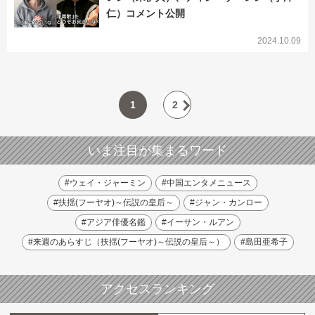
仁）コメント公開
2024.10.09
1
2
いま注目が集まるワード
#ウェイ・ジャーミン
#中国エンタメニュース
#扶揺(フーヤオ)～伝説の皇后～
#ジャン・カンロー
#アジア俳優名鑑
#イーサン・ルアン
#来週のあらすじ（扶揺(フーヤオ)～伝説の皇后～）
#島田亜希子
アクセスランキング