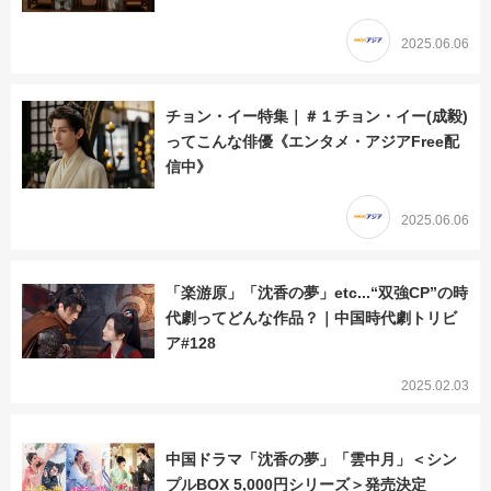
2025.06.06
チョン・イー特集｜＃１チョン・イー(成毅)
ってこんな俳優《エンタメ・アジアFree配
信中》
2025.06.06
「楽游原」「沈香の夢」etc...“双強CP”の時
代劇ってどんな作品？｜中国時代劇トリビ
ア#128
2025.02.03
中国ドラマ「沈香の夢」「雲中月」＜シン
プルBOX 5,000円シリーズ＞発売決定