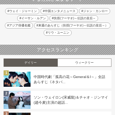
#ウェイ・ジャーミン
#中国エンタメニュース
#ジャン・カンロー
#イーサン・ルアン
#扶揺(フーヤオ)～伝説の皇后～
#アジア俳優名鑑
#来週のあらすじ（扶揺(フーヤオ)～伝説の皇后～）
#リウ・ユーニン
アクセスランキング
デイリー
ウィークリー
1
中国時代劇「孤高の花～General＆I～」全話
あらすじ《ネタバ...
2
ソン・ウェイロン(宋威龍)＆チャオ・ジンマイ
(趙今麦)主演の超話...
3