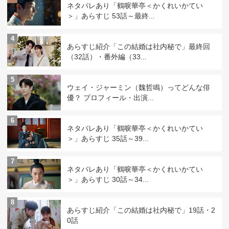
ネタバレあり「鶴唳華亭＜かくれいかてい
＞」あらすじ 53話～最終...
4
あらすじ紹介「この結婚は社内秘で」最終回
（32話）・番外編（33...
5
ウェイ・ジャーミン（魏哲鳴）ってどんな俳
優？ プロフィール・出演...
6
ネタバレあり「鶴唳華亭＜かくれいかてい
＞」あらすじ 35話～39...
7
ネタバレあり「鶴唳華亭＜かくれいかてい
＞」あらすじ 30話～34...
8
あらすじ紹介「この結婚は社内秘で」19話・2
0話