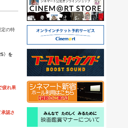
。
限定の特
25〉を
務で疲れ果
て承認さ