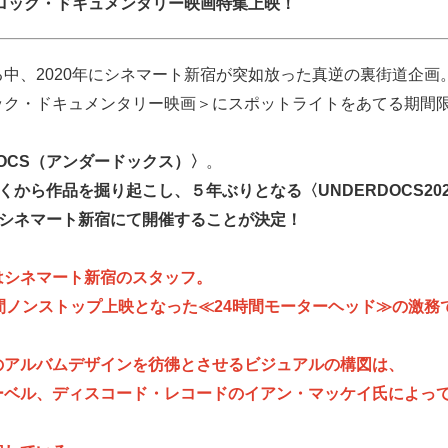
てロック・ドキュメンタリー映画特集上映！
中、2020年にシネマート新宿が突如放った真逆の裏街道企画
ック・ドキュメンタリー映画＞にスポットライトをあてる期間
DOCS（アンダードックス）〉
。
くから作品を掘り起こし、５年ぶりとなる〈UNDERDOCS20
、シネマート新宿にて開催することが決定！
はシネマート新宿のスタッフ。
:00まで24時間ノンストップ上映となった≪24時間モーターヘッド≫の激
のアルバムデザインを彷彿とさせるビジュアルの構図は、
レーベル、ディスコード・レコードのイアン・マッケイ氏によっ