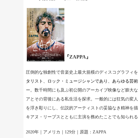
『
ZAPPA
』
圧倒的な独創性で音楽史上最大規模のディスコグラフィを
タリスト、ロック・ミュージシャンであり、あらゆる芸術
ー。数千時間にも及ぶ初公開のアーカイブ映像など膨大な
アとその背後にある私生活を探求。一般的には狂気の変人
を浮き彫りにし、伝説的アーティストの妥協なき精神を描
キアヌ・リーブスとともに主演を務めたことでも知られる
2020
年｜アメリカ｜
129
分｜原題：
ZAPPA