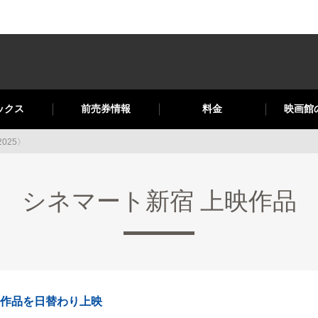
ックス
前売券情報
料金
映画館
025〉
シネマート新宿 上映作品
13作品を日替わり上映