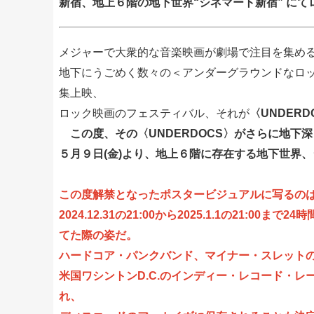
新宿、地上６階の地下世界“シネマート新宿” に
メジャーで大衆的な音楽映画が劇場で注目を集める
地下にうごめく数々の＜アンダーグラウンドなロ
集上映、
ロック映画のフェスティバル、それが
〈UNDER
この度、その〈UNDERDOCS〉がさらに地下深
５月９日(金)より、地上６階に存在する地下世界
この度解禁となったポスタービジュアルに写るの
2024.12.31の21:00から2025.1.1の21
てた際の姿だ。
ハードコア・パンクバンド、マイナー・スレット
米国ワシントンD.C.のインディー・レコード・
れ、