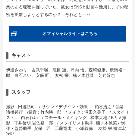
業のある秘密を握っていた。彼女はSNSと動画を活用し、その秘
密を拡散しようとするのか？ それとも‥‥
オフィシャルサイトはこちら
キャスト
伊達さゆり、吉武千颯、鹿目 凛、坪内 悟、森崎健康、廣瀬裕一
郎、白石れい、安保 匠、 友松 栄、楠ノ木毬菜、芝辻幹也
スタッフ
撮影 : 田邉顕司 / サウンドデザイン・効果 : 粕谷浩之 / 音楽 :
諸橋邦行 /録音 : 竹内勝一郎 / メイク : 澤田久美子 / スタイリ
スト : 白石れい / スチール・メイキング : 松本大地 / Bカメ撮
影 : 耳井啓明 岩佐裕一郎 / スタイリスト助手: 楠ノ木毬菜 / 制
作・監督助手: 安保 匠 工藤竜太 小塚義徳 友松 栄 橋津宏
次郎