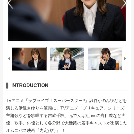
INTRODUCTION
TVアニメ「ラブライブ！スーパースター!!」澁谷かのん役などを
演じる伊達さゆりを筆頭に、TVアニメ「プリキュア」シリーズ
主題歌などを歌唱する吉武千颯、元でんぱ組.incの鹿目凛など声
優、歌手、俳優として各分野で大活躍の若手キャストが出演した
オムニバス映画『内定代行』 ！