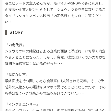
各エピソードの主人公たちが、モバイルやSNSを巧みに利用し、
面接官や企業と駆け引きをして、シュウカツを見事に乗り切るス
タイリッシュサスペンス映画『内定代行』を是非、ご覧くださ
い！
STORY
『内定代行』
シュウカツ中の紬紀はとある企業に面接に呼ばれ、いち早く内定
を貰えることになった。しかし、突然、彼女はいくつかの奇妙な
質問を面接官にし始めるのだった‥‥
『親切な助言』
最終面接を待つ間、小さな会議室に1人通される花奏。そこで予
想外の人物からの電話をスマホで受けることになるのだが、その
相手は驚くべき場所から電話をかけてきていた‥‥
『インフルエンサー』
学生インフルエンサーの美梨は、内定を獲得するが、実はその企