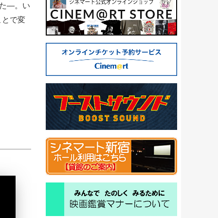
た―。い
ことで変