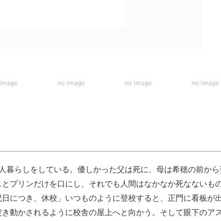
一人暮らしをしている。優しかった父は死に、母は希穂の前から
スとプリンだけを口にし、それでも人間はなかなか死なないも
祝日につき、休校」いつものように登校すると、正門に看板が
突き動かされるように校舎の屋上へと向かう。そして眼下のア