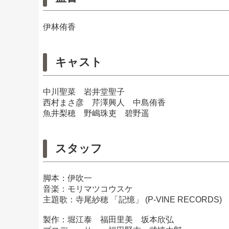
伊林侑香
キャスト
中川聖菜 岩井堂聖子
西村まさ彦 芹澤興人 中島侑香
魚井梨穂 野嶋珠吏 碧野遥
スタッフ
脚本：伊吹一
音楽：モリマツコウスケ
主題歌：寺尾紗穂 「記憶」 (P-VINE RECORDS)
製作：堀江泰 福田里美 坂本欣弘