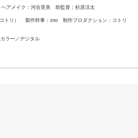
・ヘアメイク：河合里美 助監督：杉原涼太
／コトリ） 製作幹事：zoo 制作プロダクション：コトリ
タ／カラー／デジタル