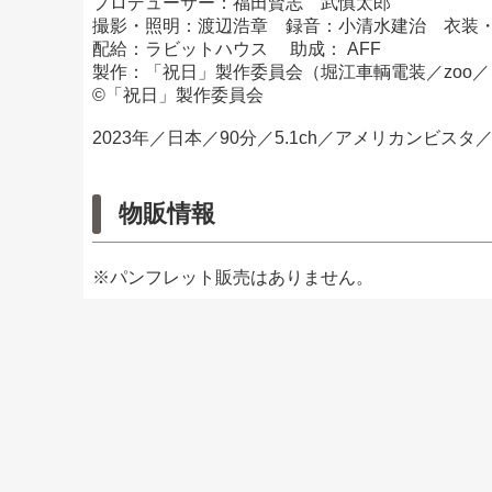
プロデューサー：福田賢志 武慎太郎
撮影・照明：渡辺浩章 録音：小清水建治 衣装
配給：ラビットハウス 助成： AFF
製作：「祝日」製作委員会（堀江車輌電装／zoo
©「祝日」製作委員会
2023年／日本／90分／5.1ch／アメリカンビス
物販情報
※パンフレット販売はありません。