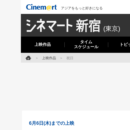
アジアをもっと好きになる
(東京)
タイム
上映作品
トピ
スケジュール
上映作品
祝日
6月6日(木)までの上映