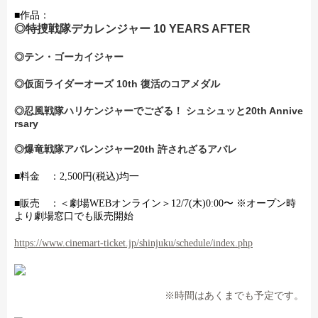
■作品：
◎特捜戦隊デカレンジャー
10 YEARS AFTER
◎テン・ゴーカイジャー
◎仮面ライダーオーズ
10th
復活のコアメダル
◎忍風戦隊ハリケンジャーでござる！ シュシュッと
20th Annive
rsary
◎爆竜戦隊アバレンジャー
20th
許されざるアバレ
■料金 ：2,500円(税込)均一
■販売 ：＜劇場
WEB
オンライン＞12
/7(木
)0:00
〜
※
オープン時
より劇場窓口でも販売開始
https://www.cinemart-ticket.jp/shinjuku/schedule/index.php
※時間はあくまでも予定です。