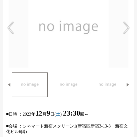
9
23:30
12
■日時 ：
2023
年
月
日
(
土
)
回～
■会場 ：シネマート新宿スクリーン
1(
新宿区新宿
3-13-3
新宿文
化ビル
6
階
)