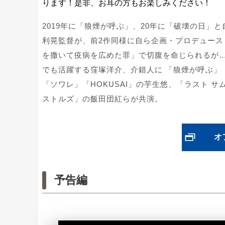
ります！是非、お耳の方もお楽しみください！
2019年に「狼煙が呼ぶ」、20年に「破壊の日
利晃監督が、前2作同様に自ら企画・プロデュー
を撒いて疫病を広めた罪」で切腹を命じられるが……。
でも活躍する窪塚洋介、介錯人に 「狼煙が呼ぶ」
「ソワレ」「HOKUSAI」の芋生悠、「ラスト 
ストルズ」の飯田団紅らが共演。
オ
予告編