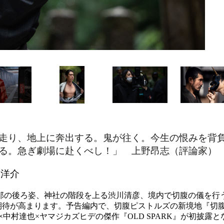
走り、地上に奔出する。鬼が往く。今生の恨みを背
る。急ぎ劇場に赴くべし！」 上野昂志（評論家）
塚洋介
郎の後ろ姿、神社の階段を上る渋川清彦、境内で切腹の儀を行
期待が高まります。予告編内で、切腹ピストルズの新境地『切
×中村達也×ヤマジカズヒデの傑作『
OLD SPARK
』が初披露と