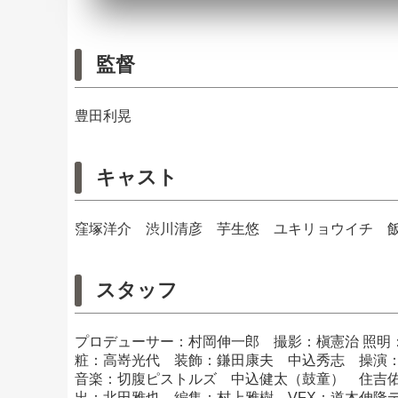
監督
豊田利晃
キャスト
窪塚洋介 渋川清彦 芋生悠 ユキリョウイチ 
スタッフ
プロデューサー：村岡伸一郎 撮影：槇憲治 照明
粧：高嵜光代 装飾：鎌田康夫 中込秀志 操演
音楽：切腹ピストルズ 中込健太（鼓童） 住吉佑太
出：北田雅也 編集：村上雅樹 VFX：道木伸