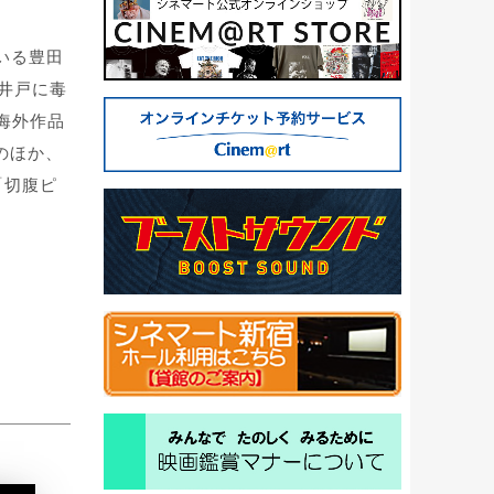
いる豊田
井戸に毒
ど海外作品
のほか、
「切腹ピ