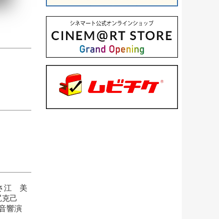
さ江 美
野尻克己
音響演