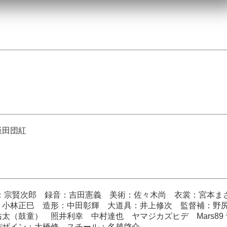
飯田団紅
：宗賢次郎 録音：吉田憲義 美術：佐々木尚 衣裳：宮本ま
：小林正巳 造形：中田彰輝 大道具：井上修次 監督補：
（鼓童） 照井利幸 中村達也 ヤマジカズヒデ Mars89 
隆デザイン：大橋修 スチール：名越啓介