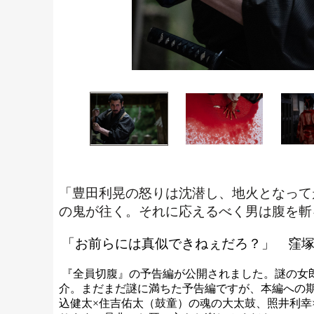
「豊田利晃の怒りは沈潜し、地火となって
の鬼が往く。それに応えるべく男は腹を斬
「お前らには真似できねぇだろ？」 窪
『全員切腹』の予告編が公開されました。謎の女
介。まだまだ謎に満ちた予告編ですが、本編への
込健太×住吉佑太（鼓童）の魂の大太鼓、照井利幸