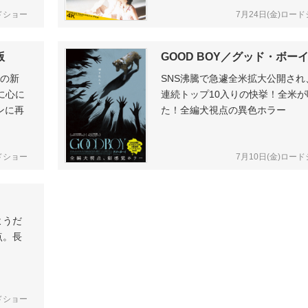
ードショー
7月24日(金)ロー
版
GOOD BOY／グッド・ボー
その新
SNS沸騰で急遽全米拡大公開され
に心に
連続トップ10入りの快挙！全米が
ンに再
た！全編犬視点の異色ホラー
ードショー
7月10日(金)ロー
ようだ
点。長
ードショー