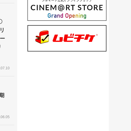
〇
ンリ
ー
リ
.07.10
期
.06.05