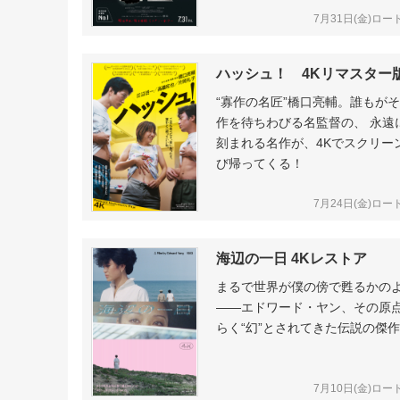
7月31日(金)ロ
ハッシュ！ 4Kリマスター
“寡作の名匠”橋口亮輔。誰もが
作を待ちわびる名監督の、 永遠
刻まれる名作が、4Kでスクリー
び帰ってくる！
7月24日(金)ロ
海辺の一日 4Kレストア
まるで世界が僕の傍で甦るかの
――エドワード・ヤン、その原
らく“幻”とされてきた伝説の傑作
7月10日(金)ロ