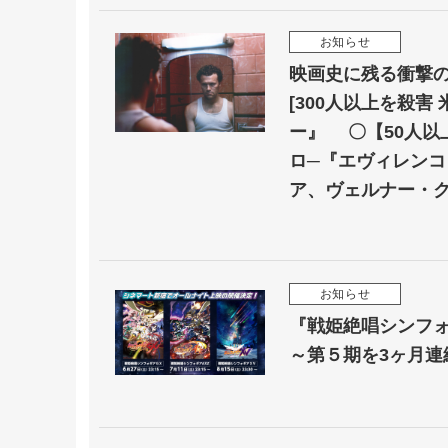
お知らせ
映画史に残る衝撃の
[300人以上を殺
ー』 〇【50人以
ロ─『エヴィレン
ア、ヴェルナー・ク
お知らせ
『戦姫絶唱シンフォ
～第５期を3ヶ月連