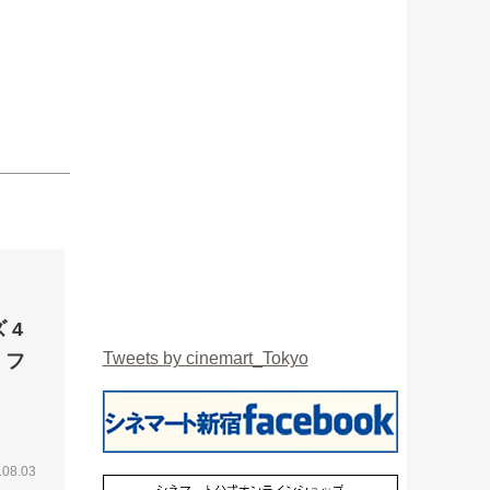
 4
Tweets by cinemart_Tokyo
・フ
.08.03