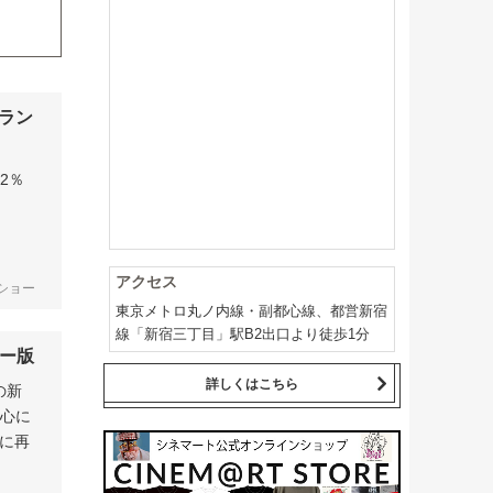
ラン
92％
アクセス
ドショー
東京メトロ丸ノ内線・副都心線、都営新宿
線「新宿三丁目」駅B2出口より徒歩1分
ター版
詳しくはこちら
の新
に心に
ンに再