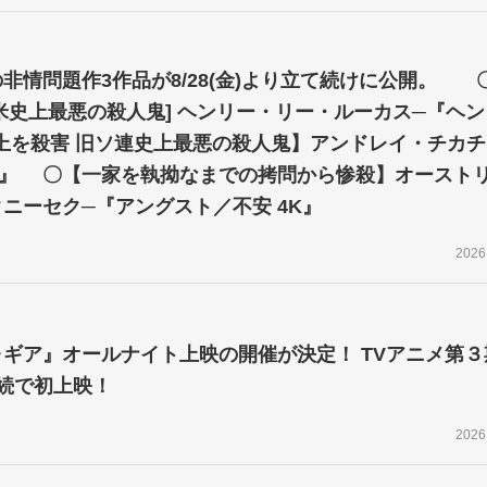
非情問題作3作品が8/28(金)より立て続けに公開。 
害 米史上最悪の殺人鬼] ヘンリー・リー・ルーカス─『ヘ
上を殺害 旧ソ連史上最悪の殺人鬼】アンドレイ・チカチ
コ』 〇【一家を執拗なまでの拷問から惨殺】オースト
ニーセク─『アングスト／不安 4K』
2026
ギア』オールナイト上映の開催が決定！ TVアニメ第３
続で初上映！
2026