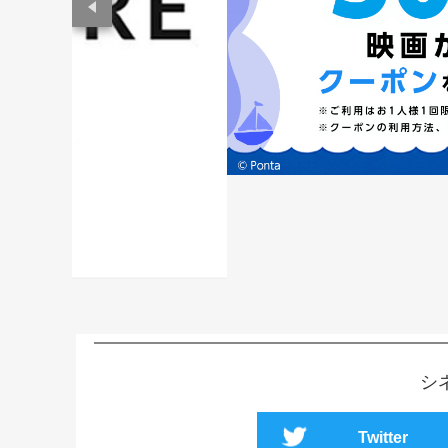
シ
Twitter