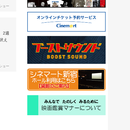
ドショー
イ
、2週
吠え
ドショー