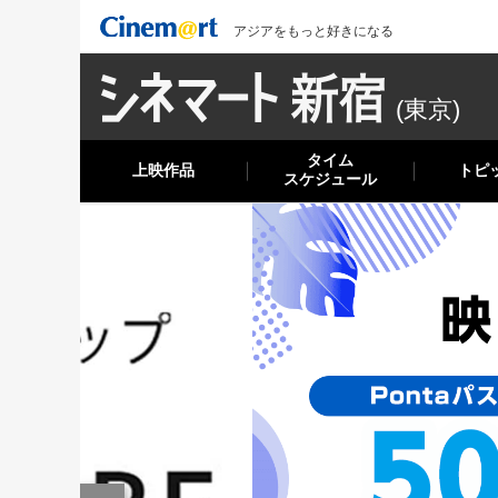
アジアをもっと好きになる
(東京)
タイム
上映作品
トピ
スケジュール