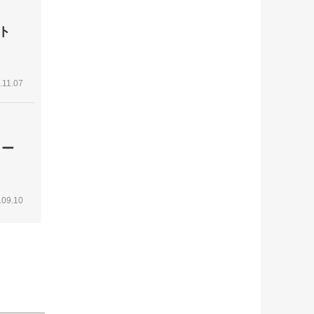
ト
.11.07
リー
.09.10