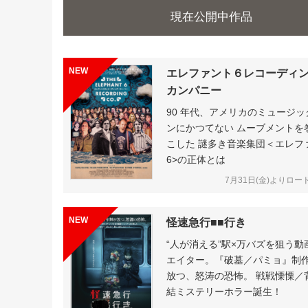
現在公開中作品
エレファント６レコーディ
カンパニー
90 年代、アメリカのミュージッ
ンにかつてない ムーブメントを
こした 謎多き音楽集団＜エレフ
6>の正体とは
7月31日(金)よりロー
怪速急行■■行き
“人が消える”駅×万バズを狙う動
エイター。『破墓／パミョ』制
放つ、怒涛の恐怖。 戦戦慄慄／
結ミステリーホラー誕生！