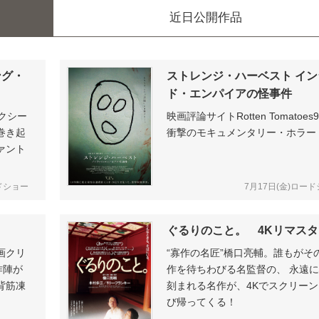
近日公開作品
ング・
ストレンジ・ハーベスト イン
ド・エンパイアの怪事件
クシー
映画評論サイトRotten Tomatoes
巻き起
衝撃のモキュメンタリー・ホラー
ァント
ドショー
7月17日(金)ロー
ぐるりのこと。 4Kリマス
画クリ
“寡作の名匠”橋口亮輔。誰もがそ
作陣が
作を待ちわびる名監督の、 永遠
背筋凍
刻まれる名作が、4Kでスクリー
び帰ってくる！