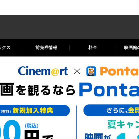
ックス
前売券情報
料金
映画館